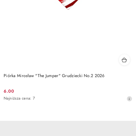
Piórka Mirosław "The Jumper" Grudziecki No.2 2026
6.00
Cena
Najniższa
Najniższa cena:
7
promocyjna:
cena
z
30
dni
przed
obniżką