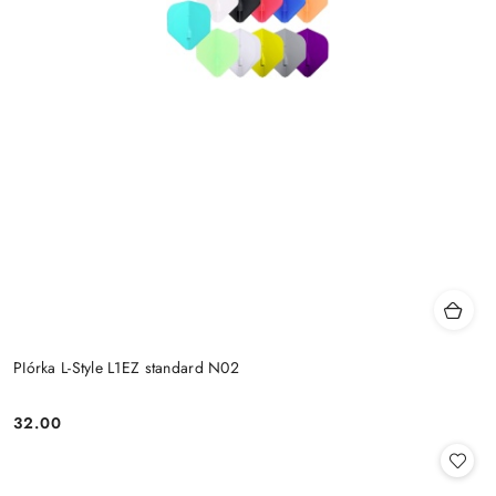
PIórka L-Style L1EZ standard N02
32.00
Cena: