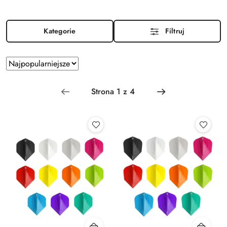
Kategorie
Filtruj
Zastosowano
Sortuj
według
sortowanie:
Najpopularniejsze.