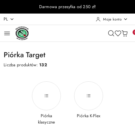
Przejdź do treści głównej
Przejdź do wyszukiwarki
Przejdź do moje konto
Przejdź do menu głównego
Przejdź do stopki
Darmowa przesyłka od 250 zł!
PL
Moje konto
Piórka Target
Liczba produktów:
132
Piórka
Piórka K-Flex
klasyczne