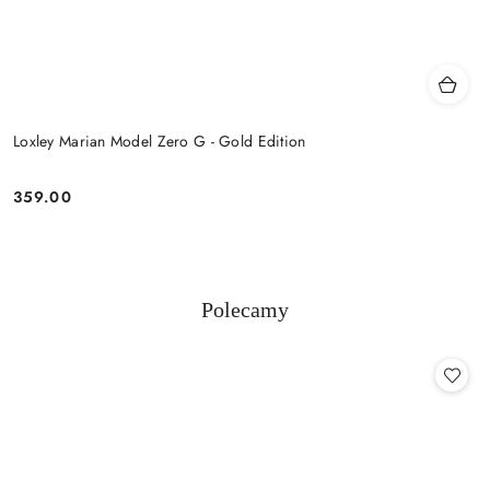
Loxley Marian Model Zero G - Gold Edition
359.00
Cena:
Produkty
Polecamy
Pomiń karuzelę produktów
o
statusie: