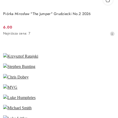
Piórka Mirosław "The Jumper" Grudziecki No.2 2026
6.00
Cena
Najniższa
Najniższa cena:
7
promocyjna:
cena
z
30
dni
przed
obniżką