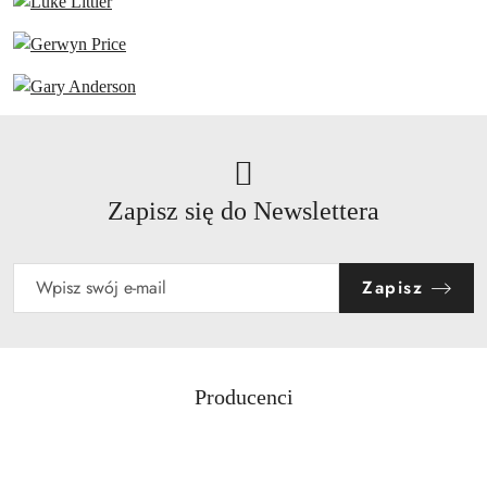
Zapisz się do Newslettera
Zapisz
Producenci
Pomiń karuzelę producentów