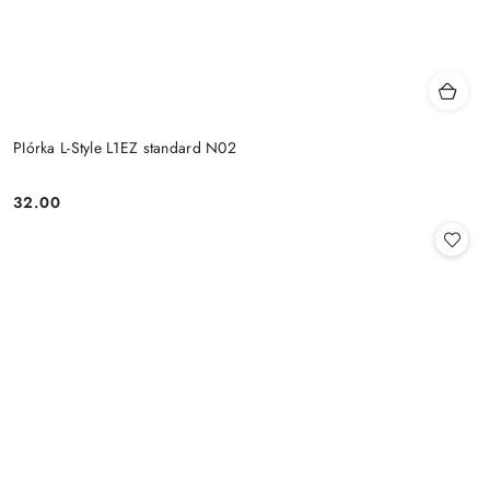
PIórka L-Style L1EZ standard N02
32.00
Cena: