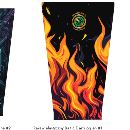
DO KOSZYKA
ine #2
Rękaw elastyczny Baltic Darts ogień #1