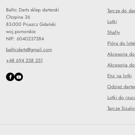
Baltic Darts sklep darterski
Tarcze do dar
Chopina 36
Lotki
83-000 Pruszcz Gdański
woj.pomorskie
Shafty
NIP: 6040237384
Pióra do lote
balticdarts@gmail.com
Akcesoria do
+48 694 258 251
Akcesoria do
Etui na lotki
Odzież darte
Lotki do rzuc
Tarcze Sizal