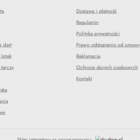
ta
Dostawa i płatność
Regulamin
Polityka prywatności
k dart
Prawo odstąpienia od umowy
 lotek
Reklamacja
 tarczy
Ochrona danych osobowych
Kontakt
rska
ania
owe
Sklep internetowy na oprogramowaniu