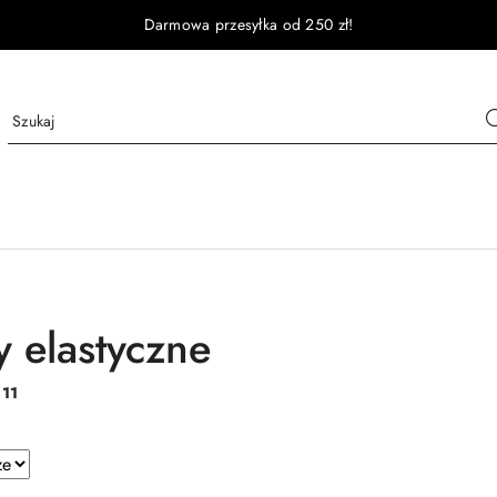
Darmowa przesyłka od 250 zł!
 elastyczne
:
11