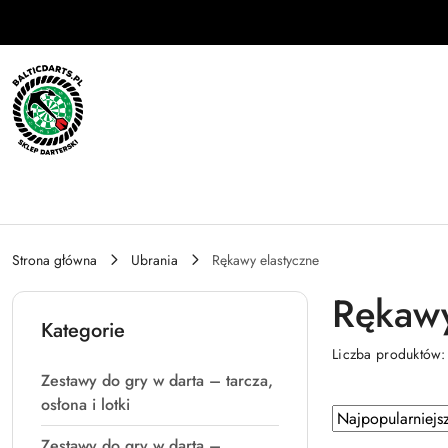
Przejdź do treści głównej
Przejdź do wyszukiwarki
Przejdź do moje konto
Przejdź do menu głównego
Przejdź do stopki
Strona główna
Ubrania
Rękawy elastyczne
Rękawy
Kategorie
Liczba produktów
Zestawy do gry w darta – tarcza,
osłona i lotki
Zastosowano
Sortuj
według
sortowanie:
Zestawy do gry w darta –