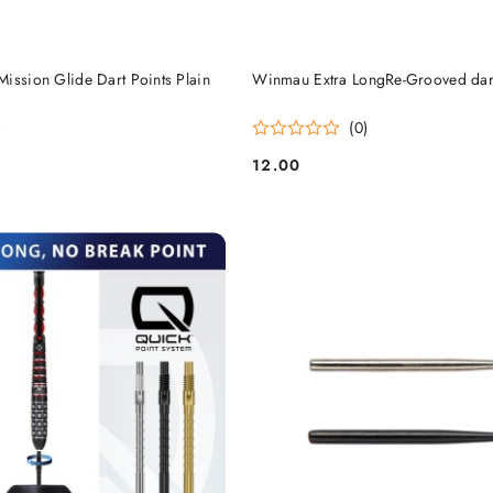
DO KOSZYKA
DO KOSZYKA
ission Glide Dart Points Plain
Winmau Extra LongRe-Grooved dart
)
(0)
12.00
Cena: