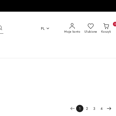
PL
Moje konto
Ulubione
Koszyk
1
2
3
4