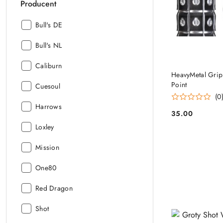
Producent
Producent:
Bull's DE
Producent:
Bull's NL
Producent:
Caliburn
HeavyMetal Grip
Point
Producent:
Cuesoul
(0
Producent:
Harrows
35.00
Cena:
Producent:
Loxley
Producent:
Mission
Producent:
One80
Producent:
Red Dragon
Producent:
Shot