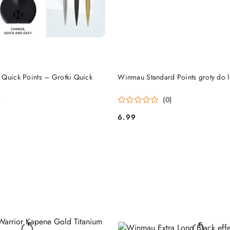
DO KOSZYKA
DO KOSZYKA
 Quick Points – Grotki Quick
Winmau Standard Points groty do l
)
(0)
6.99
Cena: