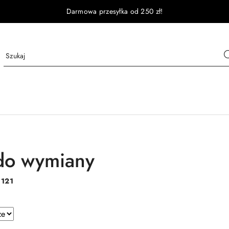
Darmowa przesyłka od 250 zł!
do wymiany
:
121