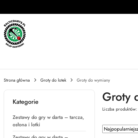
Przejdź do treści głównej
Przejdź do wyszukiwarki
Przejdź do moje konto
Przejdź do menu głównego
Przejdź do stopki
Strona główna
Groty do lotek
Groty do wymiany
Groty 
Kategorie
Liczba produktów
Zestawy do gry w darta – tarcza,
osłona i lotki
Zastosowano
Sortuj
według
sortowanie:
Zestawy do gry w darta –