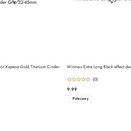
DO KOSZYKA
DO KOSZYKA
ior Kapene Gold Titanium Cinder
Winmau Extra Long Black effect dar
)
(0)
9.99
Cena:
Polecamy