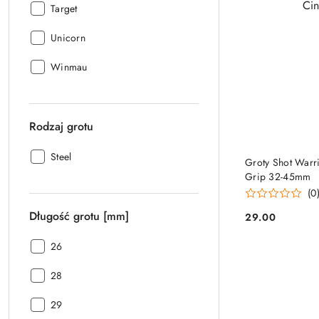
Producent:
Target
Producent:
Unicorn
Producent:
Winmau
Rodzaj grotu
Rodzaj
Steel
Groty Shot Warr
grotu:
Grip 32-45mm
(0
Długość grotu [mm]
29.00
Cena:
Długość
26
grotu
Długość
[mm]:
28
grotu
Długość
[mm]:
29