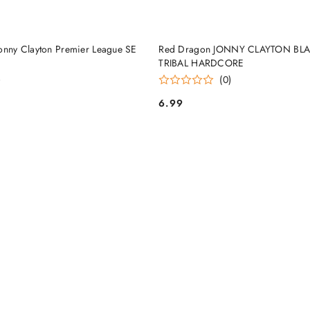
PRODUKT NIEDOSTĘP
DO KOSZYKA
ny Clayton Premier League SE
Red Dragon JONNY CLAYTON BL
TRIBAL HARDCORE
)
(0)
6.99
Cena: