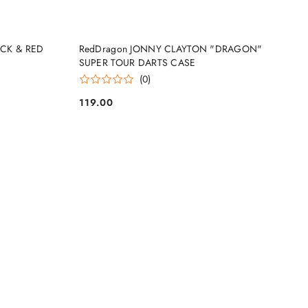
NY
PRODUKT NIEDOSTĘPNY
ACK & RED
RedDragon JONNY CLAYTON "DRAGON"
SUPER TOUR DARTS CASE
(0)
119.00
Cena: