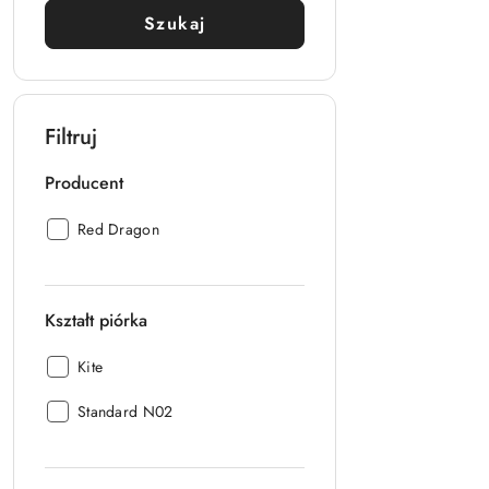
Szukaj
Filtruj
Producent
Producent:
Red Dragon
Kształt piórka
Kształt
Kite
piórka:
Kształt
Standard N02
piórka: