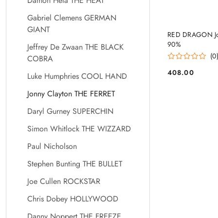
Damon Heta THE HEAT
Gabriel Clemens GERMAN
GIANT
RED DRAGON Jon
90%
Jeffrey De Zwaan THE BLACK
(0
COBRA
408.00
Luke Humphries COOL HAND
Cena:
Jonny Clayton THE FERRET
Daryl Gurney SUPERCHIN
Simon Whitlock THE WIZZARD
Paul Nicholson
Stephen Bunting THE BULLET
Joe Cullen ROCKSTAR
Chris Dobey HOLLYWOOD
Danny Noppert THE FREEZE