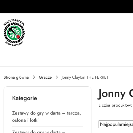
Przejdź do treści głównej
Przejdź do wyszukiwarki
Przejdź do moje konto
Przejdź do menu głównego
Przejdź do stopki
Strona główna
Gracze
Jonny Clayton THE FERRET
Jonny 
Kategorie
Liczba produktów
Zestawy do gry w darta – tarcza,
osłona i lotki
Zastosowano
Sortuj
według
sortowanie:
Zestawy do gry w darta –