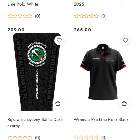
Line Polo White
2025
(0)
(0)
209.00
265.00
Cena:
Cena:
Rękaw elastyczny Baltic Darts
Winmau Pro-Line Polo Black
czarny
(0)
(0)