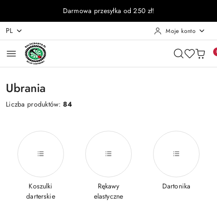
Przejdź do treści głównej
Przejdź do wyszukiwarki
Przejdź do moje konto
Przejdź do menu głównego
Przejdź do stopki
Darmowa przesyłka od 250 zł!
PL
Moje konto
Ubrania
Liczba produktów:
84
Koszulki
Rękawy
Dartonika
darterskie
elastyczne