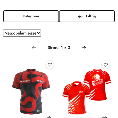
Kategorie
Filtruj
Zastosowano
Sortuj
według
sortowanie:
Najpopularniejsze.