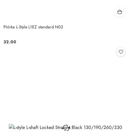
PIórka L-Style L1EZ standard N02
32.00
Cena: