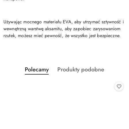
Używając mocnego materiału EVA, aby utrzymać sztywność i
wewnętrzną warstwę aksamitu, aby zapobiec zarysowaniom
rzutek, możesz mieć pewność, że wszystko jest bezpieczne.
Produkty
Produkty
Polecamy
Produkty podobne
Pomiń karuzelę produktów
o
o
statusie:
statusie: