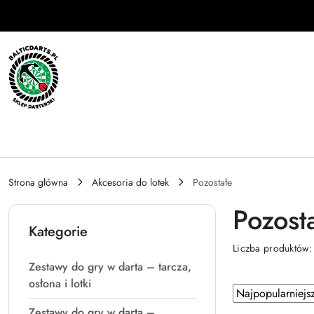
Przejdź do treści głównej
Przejdź do wyszukiwarki
Przejdź do moje konto
Przejdź do menu głównego
Przejdź do stopki
Strona główna
Akcesoria do lotek
Pozostałe
Pozost
Kategorie
Liczba produktów
Zestawy do gry w darta – tarcza,
osłona i lotki
Zastosowano
Sortuj
według
sortowanie:
Zestawy do gry w darta –