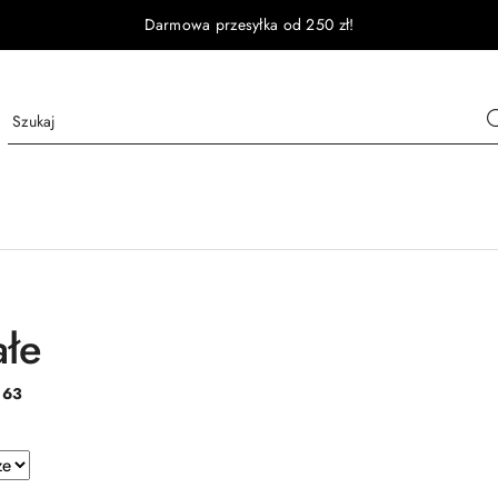
Darmowa przesyłka od 250 zł!
ałe
:
63