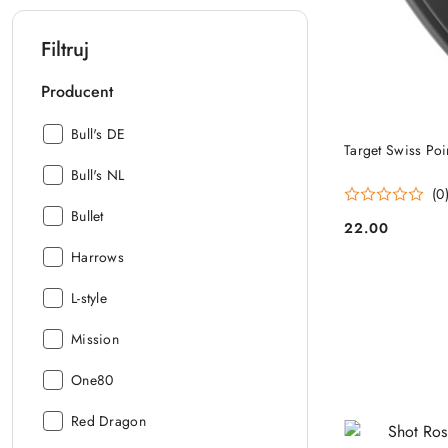
Filtruj
Producent
Producent:
Bull's DE
Target Swiss Poi
Producent:
Bull's NL
(0
Producent:
Bullet
22.00
Cena:
Producent:
Harrows
Producent:
L-style
Producent:
Mission
Producent:
One80
Producent:
Red Dragon