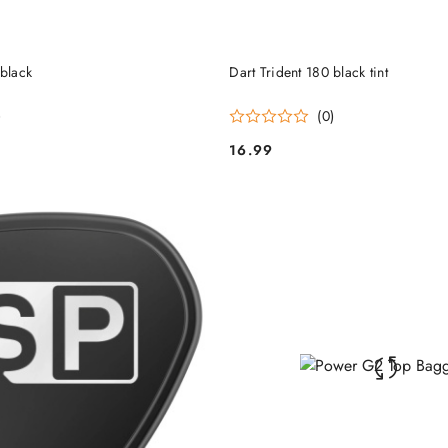
DO KOSZYKA
DO KOSZYKA
 black
Dart Trident 180 black tint
)
(0)
16.99
Cena: