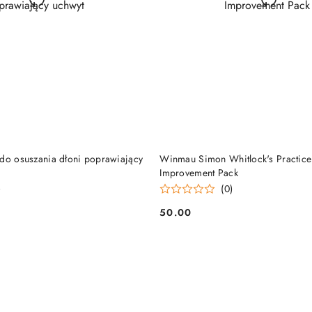
DO KOSZYKA
DO KOSZYKA
 do osuszania dłoni poprawiający
Winmau Simon Whitlock's Practice
Improvement Pack
)
(0)
50.00
Cena: