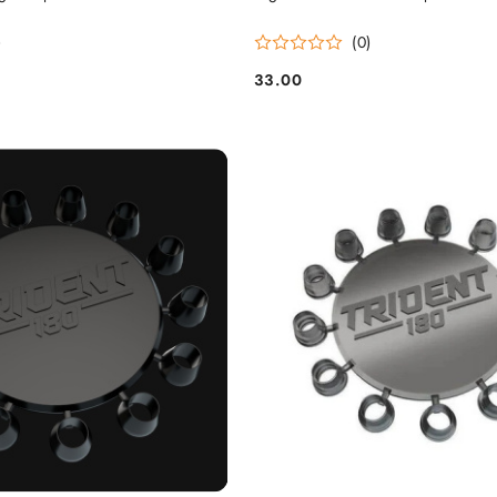
)
(0)
33.00
Cena: