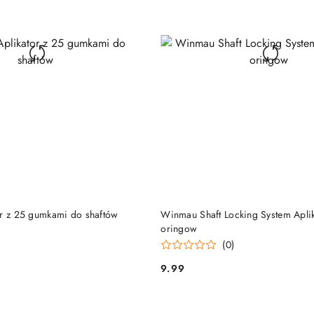
DO KOSZYKA
DO KOSZYKA
or z 25 gumkami do shaftów
Winmau Shaft Locking System Apli
oringow
)
(0)
9.99
Cena: