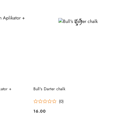
DO KOSZYKA
kator +
Bull's Darter chalk
(0)
16.00
Cena: