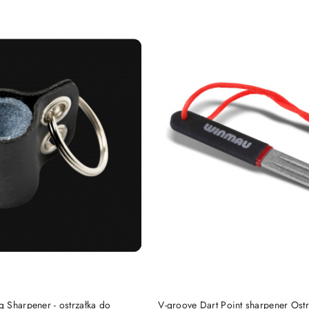
e.
DO KOSZYKA
DO KOSZYKA
 Sharpener - ostrzałka do
V-groove Dart Point sharpener Ostr