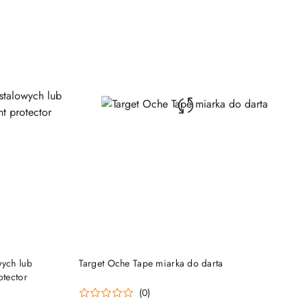
DO KOSZYKA
wych lub
Target Oche Tape miarka do darta
otector
(0)