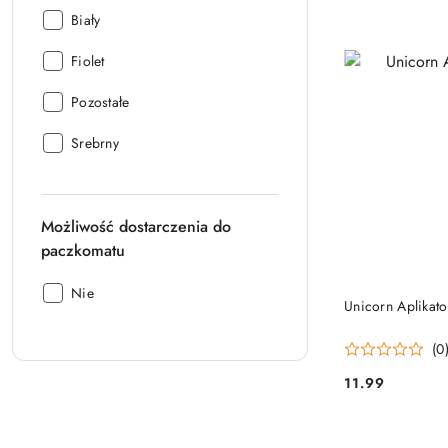
Kolor:
Biały
Kolor:
Fiolet
Kolor:
Pozostałe
Kolor:
Srebrny
Możliwość dostarczenia do
paczkomatu
Możliwość
Nie
Unicorn Aplikat
dostarczenia
do
(0
paczkomatu:
11.99
Cena: