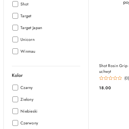
Producent:
Shot
Producent:
Target
Producent:
Target Japan
Producent:
Unicorn
Producent:
Winmau
Shot Rosin Grip
uchwyt
Kolor
(0
Kolor:
Czarny
18.00
Cena:
Kolor:
Zielony
Kolor:
Niebieski
Kolor:
Czerwony