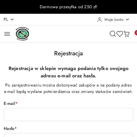
Przejdź do treści głównej
Przejdź do wyszukiwarki
Przejdź do moje konto
Przejdź do menu głównego
Przejdź do stopki
Darmowa przesyłka od 250 zł!
PL
Moje konto
Rejestracja
Rejestracja w sklepie wymaga podania tylko swojego
adresu e-mail oraz hasła.
Po zarejestrowaniu można dokonywać zakupów a na podany adres
e-mail będą wysłane potwierdzenia oraz zmiany statusów zamówień.
E-mail
*
Hasło
*