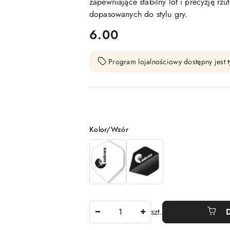
zapewniające stabilny lot i precyzję rzu
dopasowanych do stylu gry.
cena:
6.00
Program lojalnościowy dostępny jest t
Wariant
Kolor/Wzór
Ilość
szt.