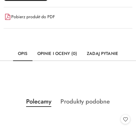
Pobierz produkt do PDF
OPIS
OPINIE I OCENY (0)
ZADAJ PYTANIE
Produkty
Produkty
Polecamy
Produkty podobne
Pomiń karuzelę produktów
o
o
statusie:
statusie: