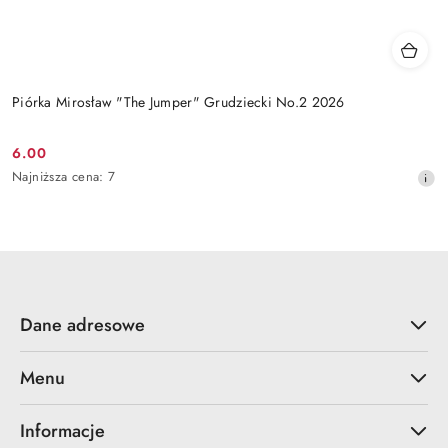
Piórka Mirosław "The Jumper" Grudziecki No.2 2026
6.00
Cena
Najniższa
Najniższa cena:
7
promocyjna:
cena
z
30
dni
przed
obniżką
Dane adresowe
Menu
Informacje