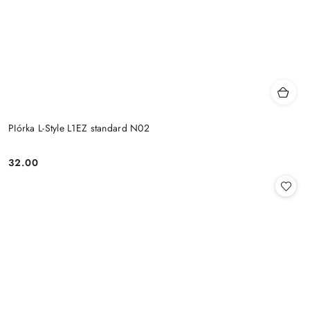
PIórka L-Style L1EZ standard N02
32.00
Cena: