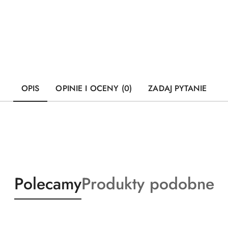
OPIS
OPINIE I OCENY (0)
ZADAJ PYTANIE
Produkty
Produkty
Polecamy
Produkty podobne
o
o
statusie:
statusie: