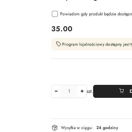
Powiadom gdy produkt będzie dostępn
cena:
35.00
Program lojalnościowy dostępny jest t
Ilość
szt.
Dostępność
Wysyłka w ciągu:
24 godziny