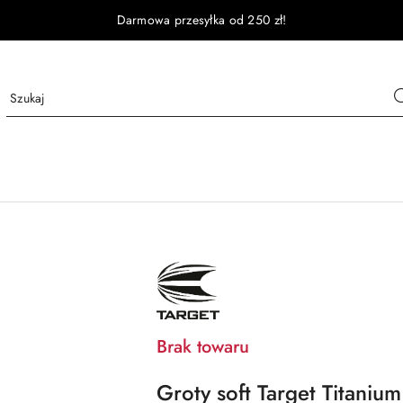
Darmowa przesyłka od 250 zł!
NAZWA
PRODUCENTA:
TARGET
Brak towaru
Groty soft Target Titaniu