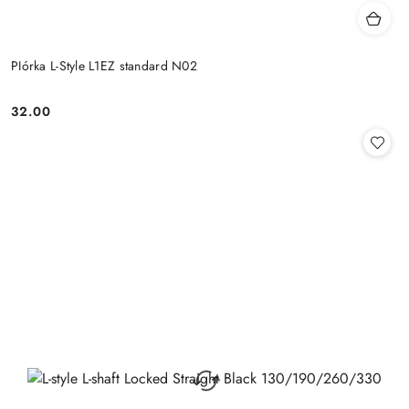
PIórka L-Style L1EZ standard N02
32.00
Cena: