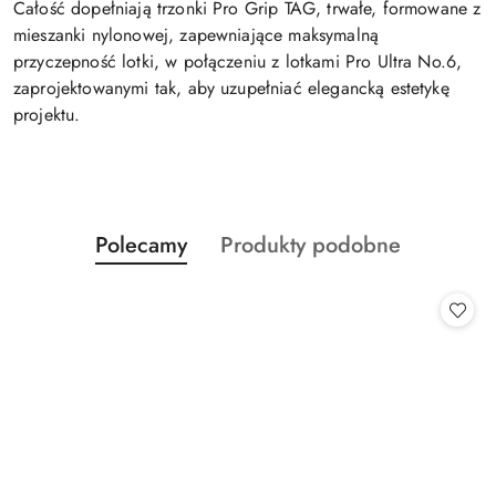
Całość dopełniają trzonki Pro Grip TAG, trwałe, formowane z
mieszanki nylonowej, zapewniające maksymalną
przyczepność lotki, w połączeniu z lotkami Pro Ultra No.6,
zaprojektowanymi tak, aby uzupełniać elegancką estetykę
projektu.
Produkty
Produkty
Polecamy
Produkty podobne
Pomiń karuzelę produktów
o
o
statusie:
statusie: