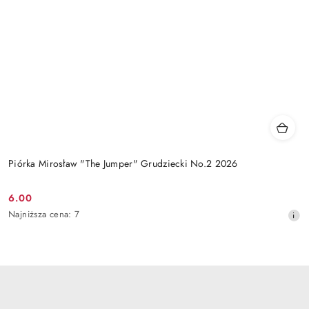
Piórka Mirosław "The Jumper" Grudziecki No.2 2026
6.00
Cena
Najniższa
Najniższa cena:
7
promocyjna:
cena
z
30
dni
przed
obniżką