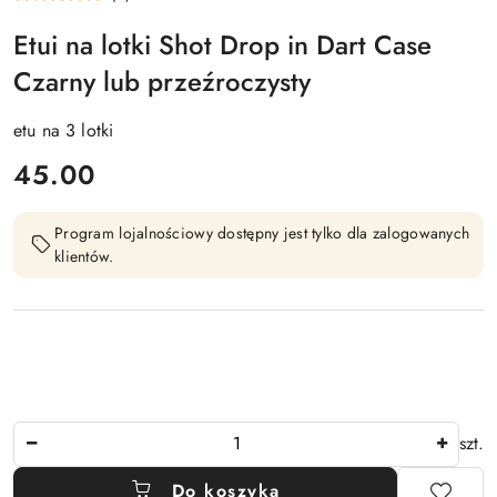
Etui na lotki Shot Drop in Dart Case
Czarny lub przeźroczysty
etu na 3 lotki
cena:
45.00
Program lojalnościowy dostępny jest tylko dla zalogowanych
klientów.
Ilość
szt.
Do koszyka