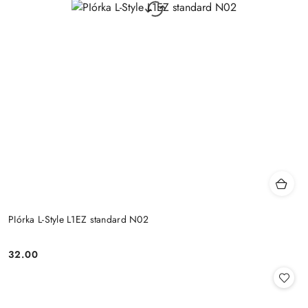
PIórka L-Style L1EZ standard N02
32.00
Cena: