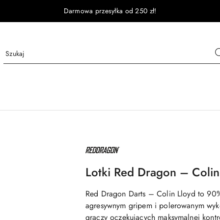
Darmowa przesyłka od 250 zł!
NAZWA
PRODUCENTA:
RED
DRAGON
Lotki Red Dragon – Colin
Red Dragon Darts – Colin Lloyd to 90%
agresywnym gripem i polerowanym wyk
graczy oczekujących maksymalnej kontrol