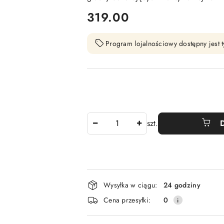
cena:
319.00
Program lojalnościowy dostępny jest t
Ilość
szt.
Dostępność
Wysyłka w ciągu:
24 godziny
i
Cena przesyłki:
0
dostawa