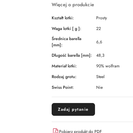
Więcej o produkcie
Kształt lotki:
Prosty
Waga lotki [ g ]:
22
Średnica barella
6,6
[mm]:
Długość barella [mm]:
48,3
Materiał lotki:
90% wolfram
Rodzaj grotu:
Steel
Swiss Point:
Nie
Zadaj pytanie
Pobierz produkt do PDF