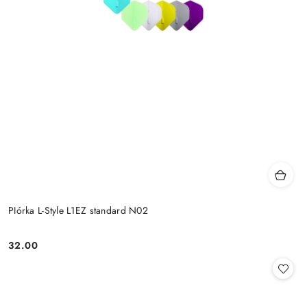
PIórka L-Style L1EZ standard N02
32.00
Cena: