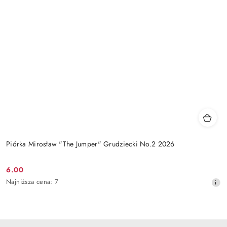
Piórka Mirosław "The Jumper" Grudziecki No.2 2026
6.00
Cena
Najniższa
Najniższa cena:
7
promocyjna:
cena
z
30
dni
przed