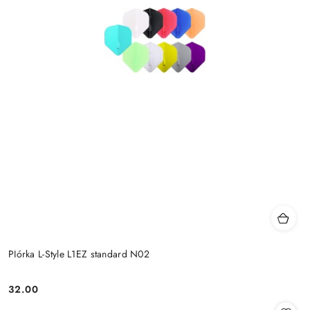
PIórka L-Style L1EZ standard N02
32.00
Cena: