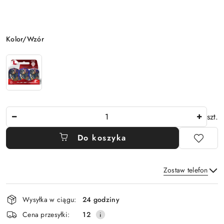
Wariant
Kolor/Wzór
Ilość
szt.
Do koszyka
Zostaw telefon
Dostępność
Wysyłka w ciągu:
24 godziny
i
Wyślij
Cena przesyłki:
12
dostawa