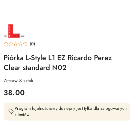
NAZWA
PRODUCENTA:
L-
STYLE
(0)
Piórka L-Style L1 EZ Ricardo Perez
Clear standard N02
Zestaw 3 sztuk.
cena:
38.00
Program lojalnościowy dostępny jest tylko dla zalogowanych
klientów.