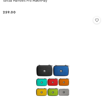
Tarcza Harrows Pro MatchPlay
259.00
Cena: