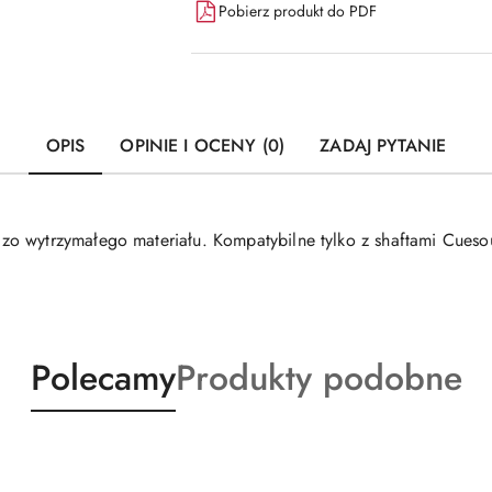
Pobierz produkt do PDF
OPIS
OPINIE I OCENY (0)
ZADAJ PYTANIE
o wytrzymałego materiału. Kompatybilne tylko z shaftami Cueso
Produkty
Produkty
Polecamy
Produkty podobne
o
o
statusie:
statusie: