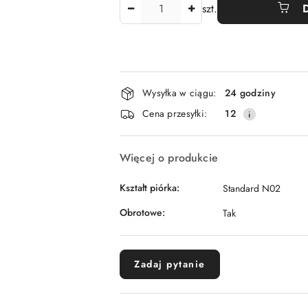
Ilość
szt.
Dostępność
Wysyłka w ciągu:
24 godziny
i
Cena przesyłki:
12
dostawa
Więcej o produkcie
Kształt piórka:
Standard N02
Obrotowe:
Tak
Zadaj pytanie