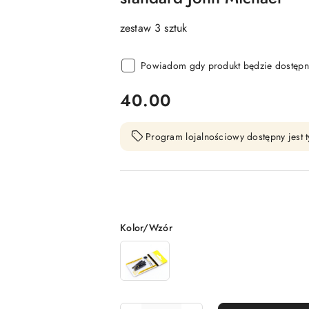
zestaw 3 sztuk
Powiadom gdy produkt będzie dostępn
cena:
40.00
Program lojalnościowy dostępny jest t
Wariant
Kolor/Wzór