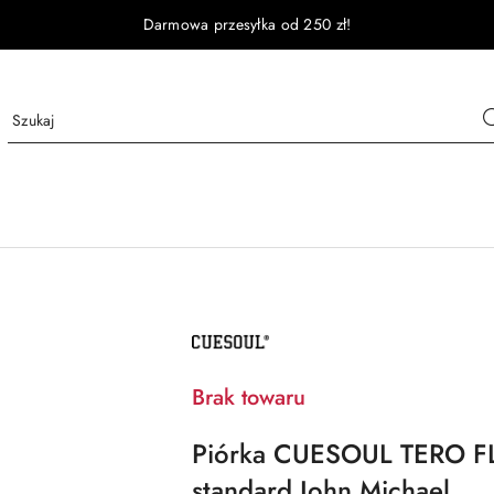
Darmowa przesyłka od 250 zł!
NAZWA
PRODUCENTA:
CUESOUL
Brak towaru
Piórka CUESOUL TERO 
standard John Michael