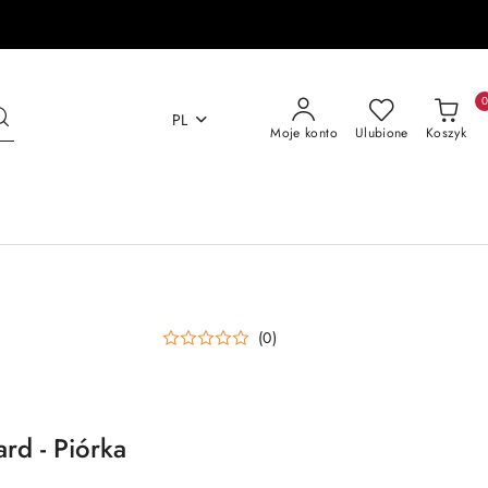
PL
Moje konto
Ulubione
Koszyk
(0)
ard - Piórka