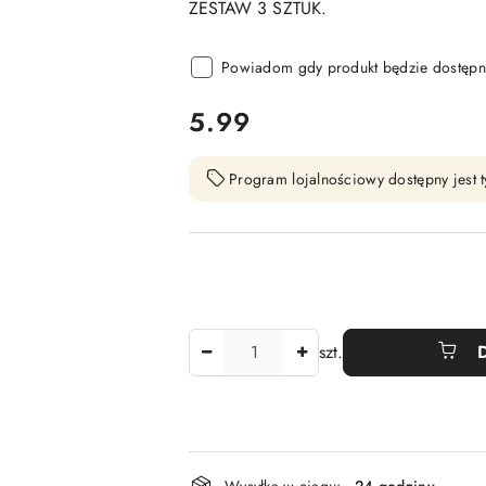
ZESTAW 3 SZTUK.
Powiadom gdy produkt będzie dostępn
cena:
5.99
Program lojalnościowy dostępny jest t
Ilość
szt.
Dostępność
Wysyłka w ciągu:
24 godziny