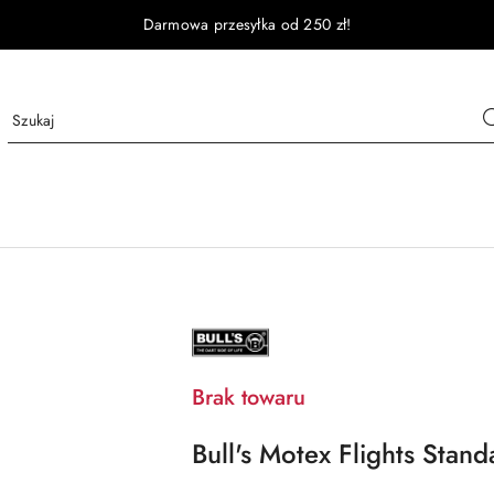
Darmowa przesyłka od 250 zł!
NAZWA
PRODUCENTA:
BULL'S
DE
Brak towaru
Bull's Motex Flights Stand