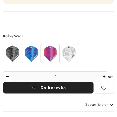
Wariant
Kolor/Wzór
Ilość
szt.
Do koszyka
Zostaw telefon
Dostępność