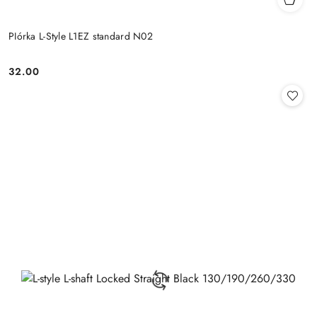
PIórka L-Style L1EZ standard N02
32.00
Cena: