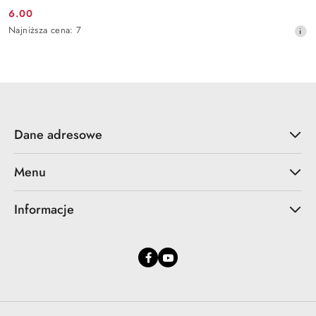
6.00
Cena
Najniższa
Najniższa cena:
7
promocyjna:
cena
z
30
dni
przed
obniżką
Dane adresowe
Menu
Informacje