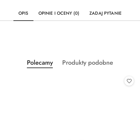
OPIS
OPINIE I OCENY (0)
ZADAJ PYTANIE
Produkty
Produkty
Polecamy
Produkty podobne
Pomiń karuzelę produktów
o
o
statusie:
statusie: