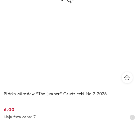
Piórka Mirosław "The Jumper" Grudziecki No.2 2026
6.00
Cena
Najniższa
Najniższa cena:
7
promocyjna:
cena
z
30
dni