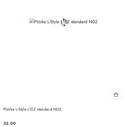
PIórka L-Style L1EZ standard N02
32.00
Cena: