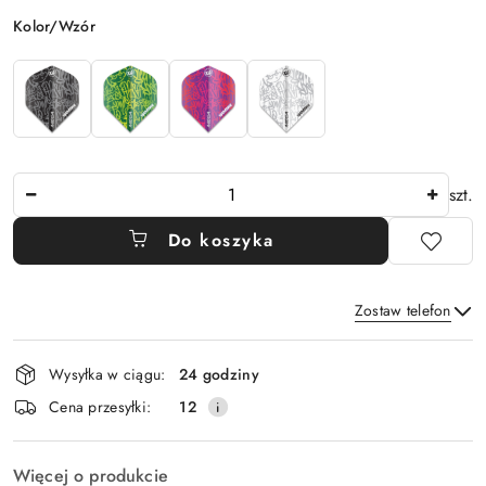
Wariant
Kolor/Wzór
Ilość
szt.
Do koszyka
Zostaw telefon
Dostępność
Wysyłka w ciągu:
24 godziny
i
Wyślij
Cena przesyłki:
12
dostawa
Więcej o produkcie