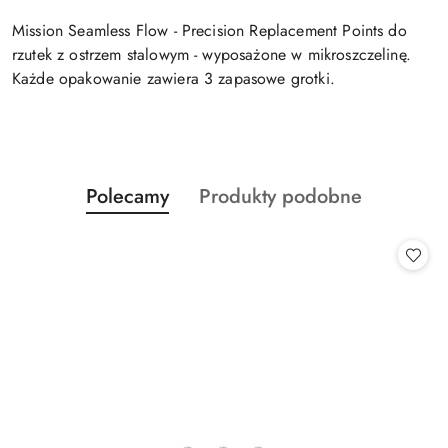
Mission Seamless Flow - Precision Replacement Points do
rzutek z ostrzem stalowym - wyposażone w mikroszczelinę.
Każde opakowanie zawiera 3 zapasowe grotki.
Produkty
Produkty
Polecamy
Produkty podobne
Pomiń karuzelę produktów
o
o
statusie:
statusie: