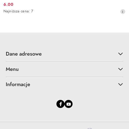
6.00
Cena
Najniższa
Najniższa cena:
7
promocyjna:
cena
z
30
dni
przed
obniżką
Dane adresowe
Menu
Informacje