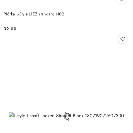
PIórka L-Style L1EZ standard N02
32.00
Cena: