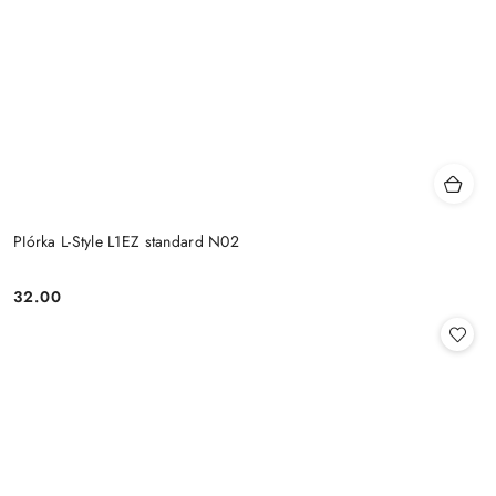
PIórka L-Style L1EZ standard N02
32.00
Cena: