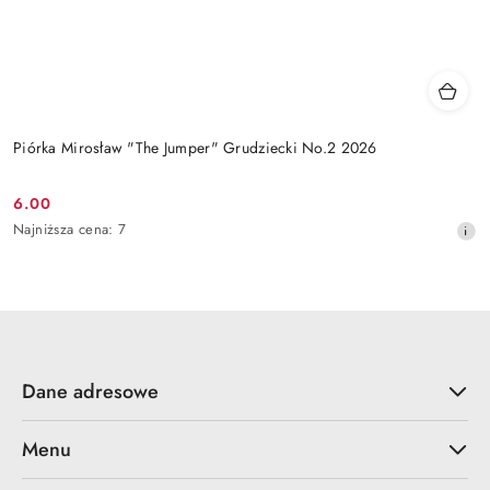
Piórka Mirosław "The Jumper" Grudziecki No.2 2026
6.00
Cena
Najniższa
Najniższa cena:
7
promocyjna:
cena
z
30
dni
przed
obniżką
Dane adresowe
Menu