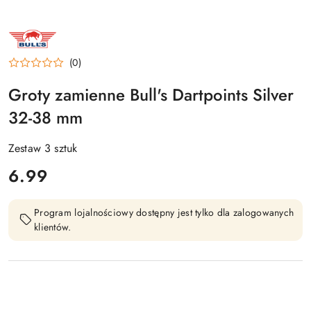
NAZWA
PRODUCENTA:
BULL'S
NL
(0)
Groty zamienne Bull's Dartpoints Silver
32-38 mm
Zestaw 3 sztuk
cena:
6.99
Program lojalnościowy dostępny jest tylko dla zalogowanych
klientów.