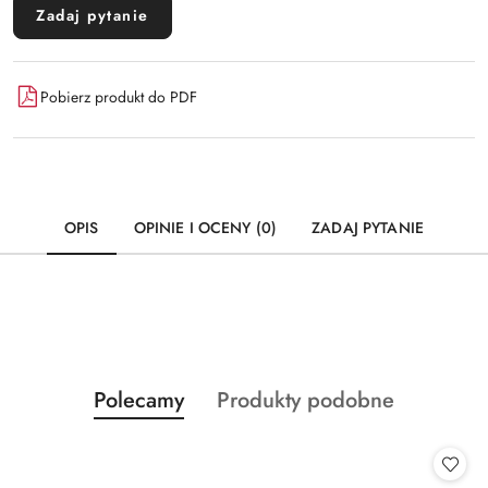
Zadaj pytanie
Pobierz produkt do PDF
OPIS
OPINIE I OCENY (0)
ZADAJ PYTANIE
Produkty
Produkty
Polecamy
Produkty podobne
Pomiń karuzelę produktów
o
o
statusie:
statusie: