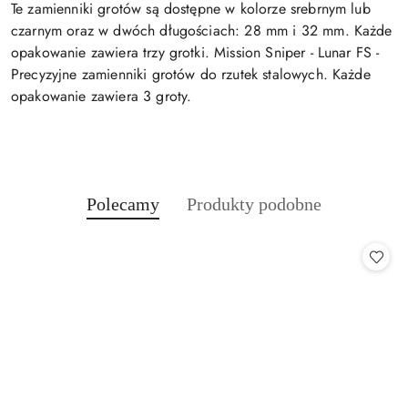
Te zamienniki grotów są dostępne w kolorze srebrnym lub
czarnym oraz w dwóch długościach: 28 mm i 32 mm. Każde
opakowanie zawiera trzy grotki. Mission Sniper - Lunar FS -
Precyzyjne zamienniki grotów do rzutek stalowych. Każde
opakowanie zawiera 3 groty.
Produkty
Produkty
Polecamy
Produkty podobne
Pomiń karuzelę produktów
o
o
statusie:
statusie: