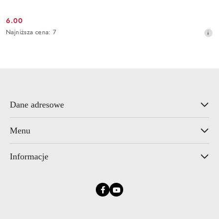
6.00
Cena
Najniższa
Najniższa cena:
7
promocyjna:
cena
z
30
dni
przed
obniżką
Dane adresowe
Menu
Informacje