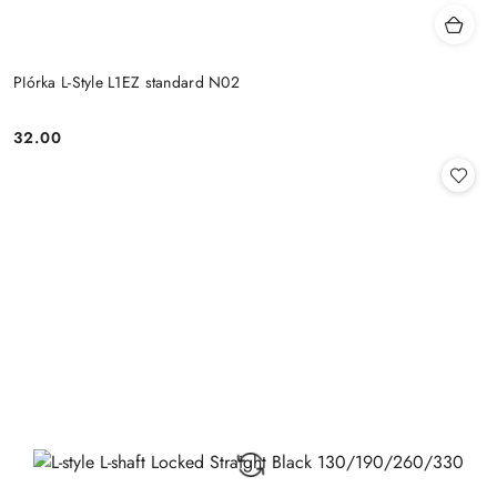
PIórka L-Style L1EZ standard N02
32.00
Cena: