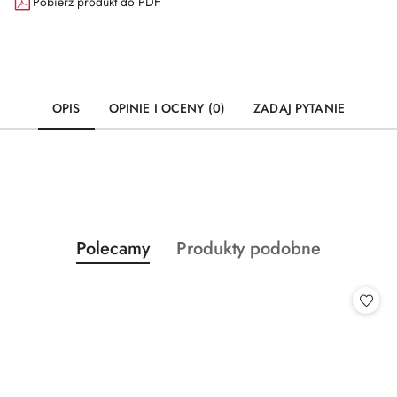
Pobierz produkt do PDF
OPIS
OPINIE I OCENY (0)
ZADAJ PYTANIE
Produkty
Produkty
Polecamy
Produkty podobne
Pomiń karuzelę produktów
o
o
statusie:
statusie: