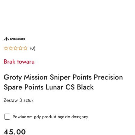
NAZWA
PRODUCENTA:
MISSION
(0)
Brak towaru
Groty Mission Sniper Points Precision
Spare Points Lunar CS Black
Zestaw 3 sztuk
Powiadom gdy produkt będzie dostępny
cena:
45.00