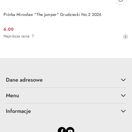
Piórka Mirosław "The Jumper" Grudziecki No.2 2026
6.00
Cena
Najniższa
Najniższa cena:
7
promocyjna:
cena
z
30
dni
przed
obniżką
Dane adresowe
Menu
Informacje