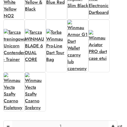
Ilość
szt.