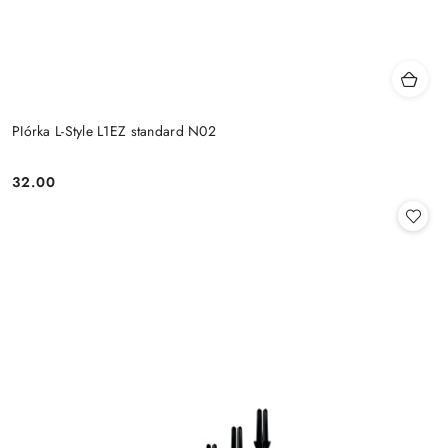
PIórka L-Style L1EZ standard N02
32.00
Cena: