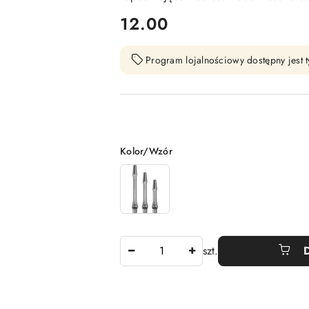
cena:
12.00
Program lojalnościowy dostępny jest t
Wariant
Kolor/Wzór
Ilość
szt.