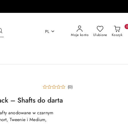
PL
Moje konto
Ulubione
Koszyk
(0)
ack – Shafts do darta
shafty anodowane w czarnym
hort, Tweenie i Medium,