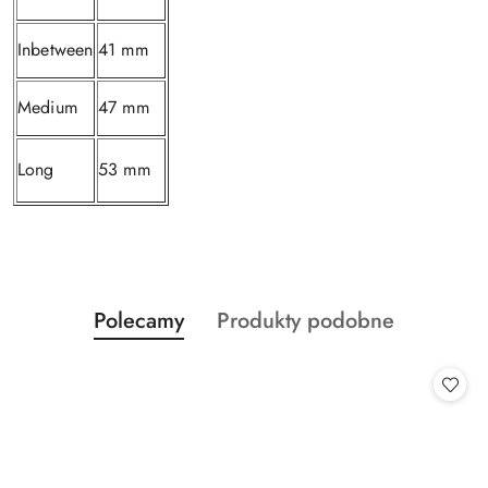
Inbetween
41 mm
Medium
47 mm
Long
53 mm
Produkty
Produkty
Polecamy
Produkty podobne
Pomiń karuzelę produktów
o
o
statusie:
statusie: