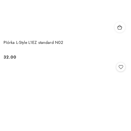
PIórka L-Style L1EZ standard N02
32.00
Cena: