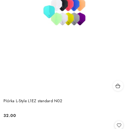
PIórka L-Style L1EZ standard N02
32.00
Cena: