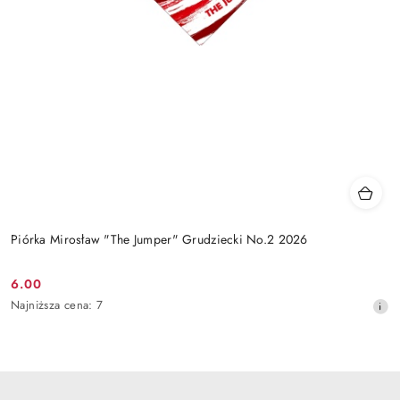
Piórka Mirosław "The Jumper" Grudziecki No.2 2026
6.00
Cena
Najniższa
Najniższa cena:
7
promocyjna:
cena
z
30
dni
przed