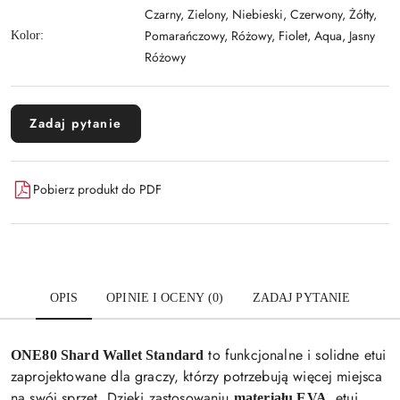
Czarny, Zielony, Niebieski, Czerwony, Żółty,
Pomarańczowy, Różowy, Fiolet, Aqua, Jasny
Kolor:
Różowy
Zadaj pytanie
Pobierz produkt do PDF
OPIS
OPINIE I OCENY (0)
ZADAJ PYTANIE
to funkcjonalne i solidne etui
ONE80 Shard Wallet Standard
zaprojektowane dla graczy, którzy potrzebują więcej miejsca
na swój sprzęt. Dzięki zastosowaniu
, etui
materiału EVA