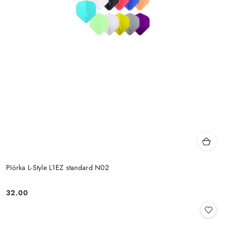
PIórka L-Style L1EZ standard N02
32.00
Cena: