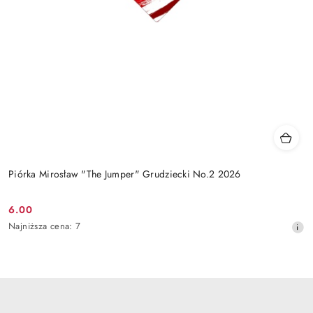
Piórka Mirosław "The Jumper" Grudziecki No.2 2026
6.00
Cena
Najniższa
Najniższa cena:
7
promocyjna:
cena
z
30
dni
przed
obniżką