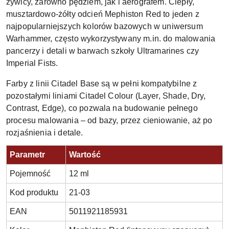
żywicy, zarówno pędzlem, jak i aerografem. Ciepły,
musztardowo-żółty odcień Mephiston Red to jeden z
najpopularniejszych kolorów bazowych w uniwersum
Warhammer, często wykorzystywany m.in. do malowania
pancerzy i detali w barwach szkoły Ultramarines czy
Imperial Fists.
Farby z linii Citadel Base są w pełni kompatybilne z
pozostałymi liniami Citadel Colour (Layer, Shade, Dry,
Contrast, Edge), co pozwala na budowanie pełnego
procesu malowania – od bazy, przez cieniowanie, aż po
rozjaśnienia i detale.
Parametr
Wartość
Pojemność
12 ml
Kod produktu
21-03
EAN
5011921185931