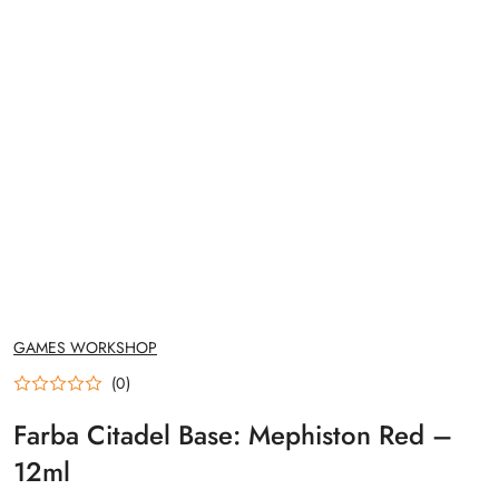
NAZWA
GAMES WORKSHOP
PRODUCENTA:
(0)
Farba Citadel Base: Mephiston Red –
12ml