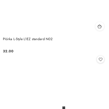
PIórka L-Style L1EZ standard N02
32.00
Cena: