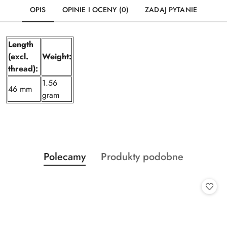
OPIS
OPINIE I OCENY (0)
ZADAJ PYTANIE
Length
(excl.
Weight:
thread):
1.56
46 mm
gram
Produkty
Produkty
Polecamy
Produkty podobne
Pomiń karuzelę produktów
o
o
statusie:
statusie: