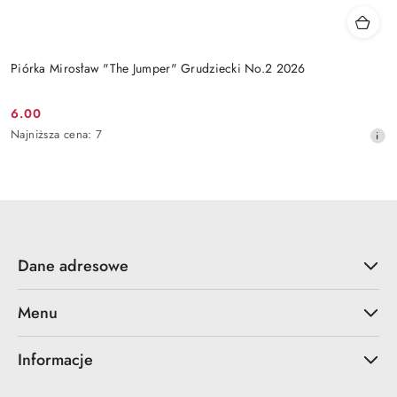
Piórka Mirosław "The Jumper" Grudziecki No.2 2026
6.00
Cena
Najniższa
Najniższa cena:
7
promocyjna:
cena
z
30
dni
przed
obniżką
Dane adresowe
Menu
Informacje