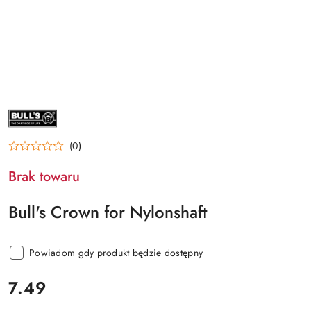
NAZWA
PRODUCENTA:
BULL'S
DE
(0)
Brak towaru
Bull's Crown for Nylonshaft
Powiadom gdy produkt będzie dostępny
cena:
7.49