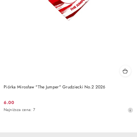
Piórka Mirosław "The Jumper" Grudziecki No.2 2026
6.00
Cena
Najniższa
Najniższa cena:
7
promocyjna:
cena
z
30
dni
przed