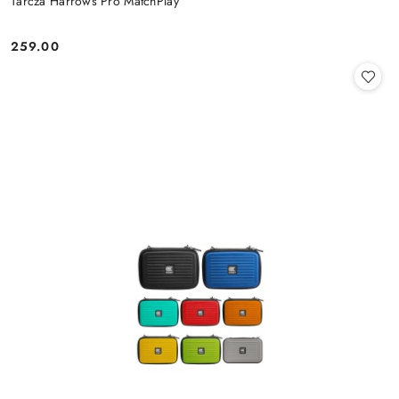
Tarcza Harrows Pro MatchPlay
259.00
Cena: