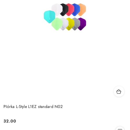
PIórka L-Style L1EZ standard N02
32.00
Cena: