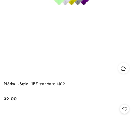
PIórka L-Style L1EZ standard N02
32.00
Cena: