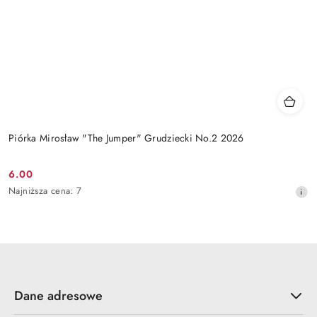
Piórka Mirosław "The Jumper" Grudziecki No.2 2026
6.00
Cena
Najniższa
Najniższa cena:
7
promocyjna:
cena
z
30
dni
przed
obniżką
Dane adresowe