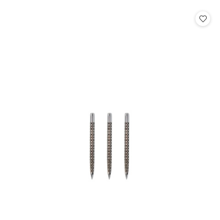
o
o
statusie:
statusie: