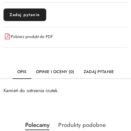
Zadaj pytanie
Pobierz produkt do PDF
OPIS
OPINIE I OCENY (0)
ZADAJ PYTANIE
Kamień do ostrzenia rzutek.
Produkty
Produkty
Polecamy
Produkty podobne
Pomiń karuzelę produktów