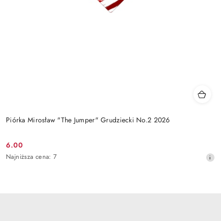
Piórka Mirosław "The Jumper" Grudziecki No.2 2026
6.00
Cena
Najniższa
Najniższa cena:
7
promocyjna:
cena
z
30
dni
przed
obniżką