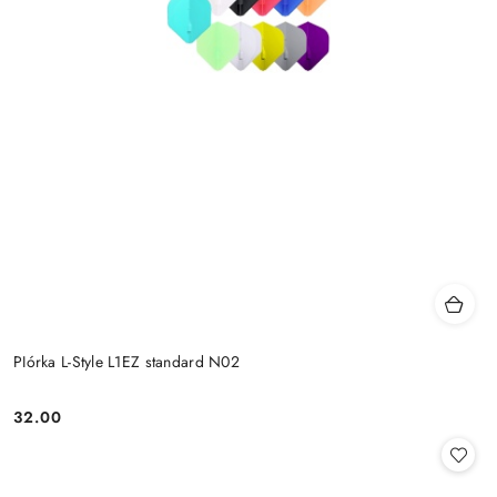
PIórka L-Style L1EZ standard N02
32.00
Cena: