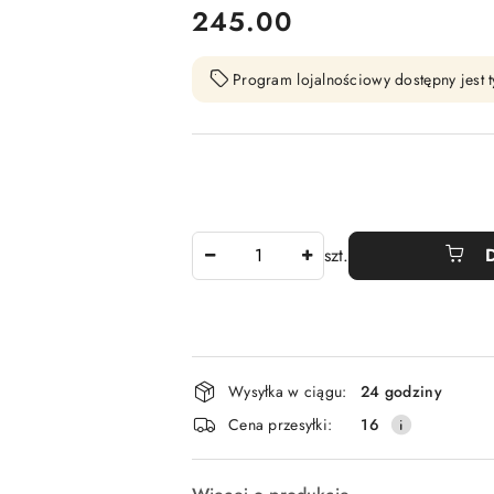
cena:
245.00
Program lojalnościowy dostępny jest t
Ilość
szt.
Dostępność
Wysyłka w ciągu:
24 godziny
i
Cena przesyłki:
16
dostawa