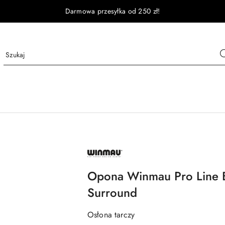
Darmowa przesyłka od 250 zł!
NAZWA
PRODUCENTA:
WINMAU
Opona Winmau Pro Line B
Surround
Osłona tarczy