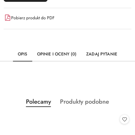
Pobierz produkt do PDF
OPIS
OPINIE I OCENY (0)
ZADAJ PYTANIE
Produkty
Produkty
Polecamy
Produkty podobne
Pomiń karuzelę produktów
o
o
statusie:
statusie: