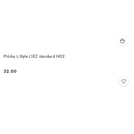
PIórka L-Style L1EZ standard N02
32.00
Cena: