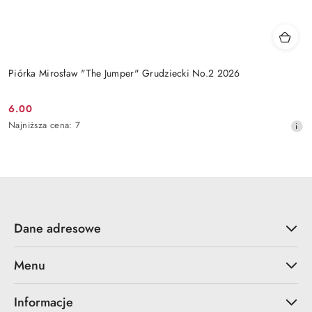
Piórka Mirosław "The Jumper" Grudziecki No.2 2026
6.00
Cena
Najniższa
Najniższa cena:
7
promocyjna:
cena
z
30
dni
przed
obniżką
Dane adresowe
Menu
Informacje