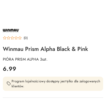
NAZWA
PRODUCENTA:
WINMAU
(0)
Winmau Prism Alpha Black & Pink
PIÓRA PRISM ALPHA 3szt.
cena:
6.99
Program lojalnościowy dostępny jest tylko dla zalogowanych
klientów.