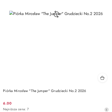
Piórka Mirosław "The Jumper" Grudziecki No.2 2026
6.00
Cena
Najniższa
Najniższa cena:
7
promocyjna: