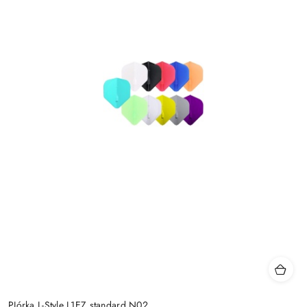
PIórka L-Style L1EZ standard N02