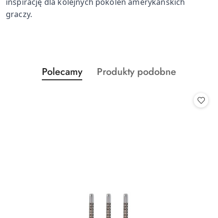
inspirację dla kolejnych pokoleń amerykańskich
graczy.
Produkty
Produkty
Polecamy
Produkty podobne
Pomiń karuzelę produktów
o
o
statusie:
statusie: