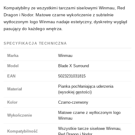
Kompatybilny ze wszystkimi tarczami siselowymi Winmau, Red
Dragon i Nodor. Matowe czarne wykończenie z subtelnie
wytłoczonym logo Winmau nadaje estetyczny, dyskretny wygląd
pasujący do każdego wnętrza.
SPECYFIKACJA TECHNICZNA
Marka
Winmau
Model
Blade X Surround
EAN
5023231031815
Pianka pochłaniająca uderzenia
Materiał
(wysokiej gęstości)
Kolor
Czarno-czerwony
Matowe czarne z wytłoczonym logo
Wykończenie
Winmau
Wszystkie tarcze siselowe Winmau,
Kompatybilność
Red Dragon i Nodor