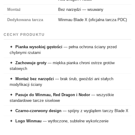
Montaż
Bez narzędzi — wsuwany
Dedykowana tarcza
Winmau Blade X (oficjalna tarcza PDC)
CECHY PRODUKTU
✦
Pianka wysokiej gęstości
— pełna ochrona ściany przed
chybnymi rzutami
✦
Zachowuje groty
— miękka pianka chroni ostrze grotów
stalowych
✦
Montaż bez narzędzi
— brak śrub, gwoździ ani stałych
modyfikacji ściany
✦
Pasuje do Winmau, Red Dragon i Nodor
— wszystkie
standardowe tarcze siselowe
✦
Czarno-czerwony design
— spójny z wyglądem tarczy Blade X
✦
Logo Winmau
— wytłoczone, subtelne wykończenie