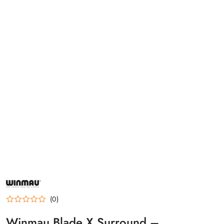
NAZWA
PRODUCENTA:
WINMAU
(0)
Winmau Blade X Surround –