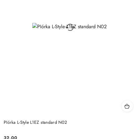
PIórka L-Style L1EZ standard N02
32.00