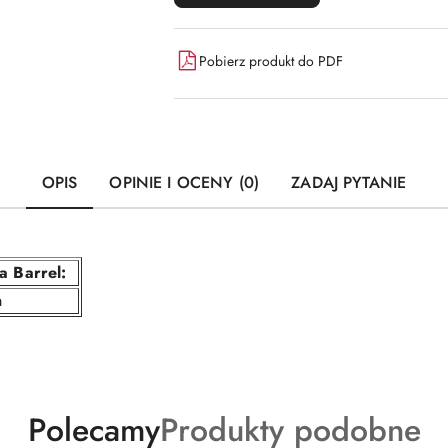
Pobierz produkt do PDF
OPIS
OPINIE I OCENY (0)
ZADAJ PYTANIE
a Barrel:
m
Produkty
Produkty
Polecamy
Produkty podobne