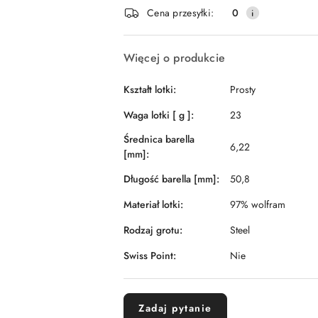
i
Cena przesyłki:
0
dostawa
Więcej o produkcie
Kształt lotki:
Prosty
Waga lotki [ g ]:
23
Średnica barella
6,22
[mm]:
Długość barella [mm]:
50,8
Materiał lotki:
97% wolfram
Rodzaj grotu:
Steel
Swiss Point:
Nie
Zadaj pytanie