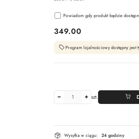
Powiadom gdy produkt będzie dostępn
cena:
349.00
Program lojalnościowy dostępny jest t
Ilość
szt.
Dostępność
Wysyłka w ciągu:
24 godziny