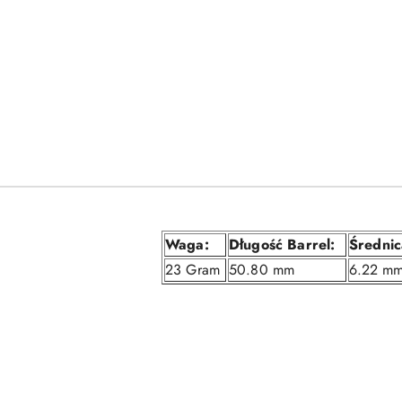
Waga:
Długość Barrel:
Średnic
23 Gram
50.80 mm
6.22 m
Pomiń karuzelę produktów