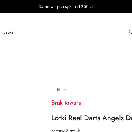
Darmowa przesyłka od 250 zł!
NAZWA
PRODUCENTA:
REEL
DARTS
Brak towaru
Lotki Reel Darts Angels
zestaw 3 sztuk