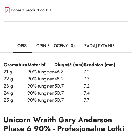
Pobierz produkt do PDF
OPIS
OPINIE I OCENY (0)
ZADAJ PYTANIE
Gramatura
Materiał
Długość (mm)
Średnica (mm)
21 g
90% tungsten
46,3
7,2
22 g
90% tungsten
48,2
7,3
23 g
90% tungsten
50,7
7,2
24 g
90% tungsten
50,7
7,4
25 g
90% tungsten
50,7
7,7
Unicorn Wraith Gary Anderson
Phase 6 90% - Profesjonalne Lotki