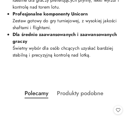
Idealne dla graczy preferujących płynny, lekki wyrzut i
kontrolę nad torem lotu.
Profesjonalne komponenty Unicorn
Zestaw gotowy do gry turniejowej, z wysokiej jakości
shaftami i flightami.
Dla średnio zaawansowanych i zaawansowanych
graczy
Świetny wybór dla osób chcących uzyskać bardziej
stabilną i precyzyjną kontrolę nad lotką.
Produkty
Produkty
Polecamy
Produkty podobne
Pomiń karuzelę produktów
o
o
statusie:
statusie: