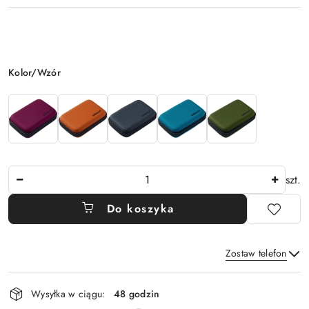
Wariant
Kolor/Wzór
Ilość
szt.
Do koszyka
Zostaw telefon
Dostępność
Wysyłka w ciągu:
48 godzin
i