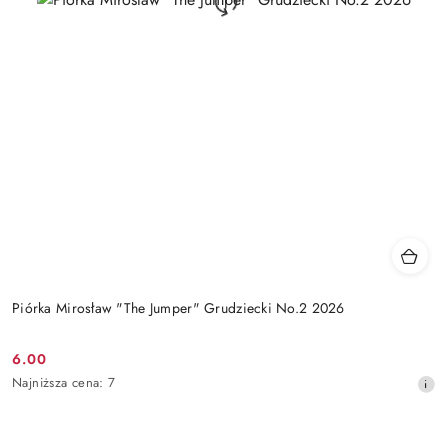
Piórka Mirosław "The Jumper" Grudziecki No.2 2026
6.00
Cena
Najniższa
Najniższa cena:
7
promocyjna:
cena
z
30