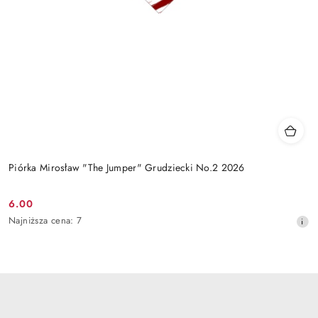
Piórka Mirosław "The Jumper" Grudziecki No.2 2026
6.00
Cena
Najniższa
Najniższa cena:
7
promocyjna:
cena
z
30
dni
przed
obniżką