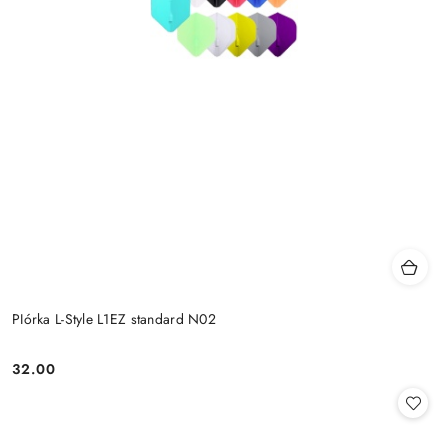
PIórka L-Style L1EZ standard N02
32.00
Cena: