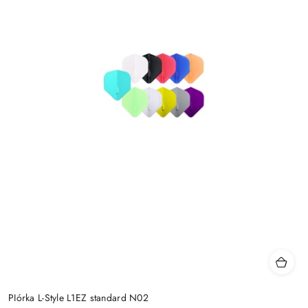
PIórka L-Style L1EZ standard N02