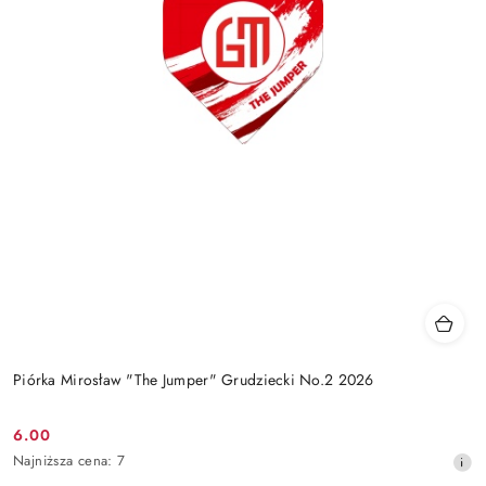
Piórka Mirosław "The Jumper" Grudziecki No.2 2026
6.00
Cena
Najniższa
Najniższa cena:
7
promocyjna:
cena