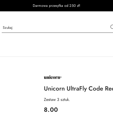
Darmowa przesyłka od 250 zł!
NAZWA
PRODUCENTA:
UNICORN
Unicorn UltraFly Code Re
Zestaw 3 sztuk.
cena:
8.00