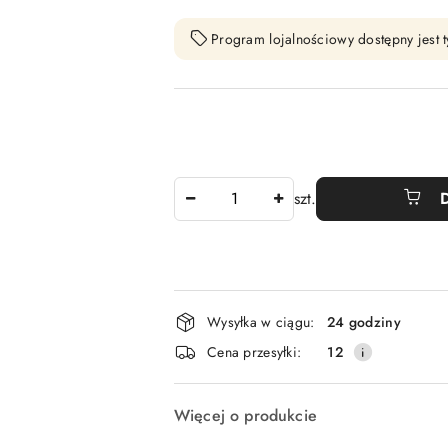
Program lojalnościowy dostępny jest t
Ilość
szt.
Dostępność
Wysyłka w ciągu:
24 godziny
i
Cena przesyłki:
12
dostawa
Więcej o produkcie