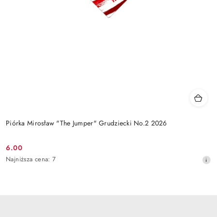
Piórka Mirosław "The Jumper" Grudziecki No.2 2026
6.00
Cena
Najniższa
Najniższa cena:
7
promocyjna:
cena
z
30
dni
przed
obniżką