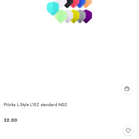
PIórka L-Style L1EZ standard N02
32.00
Cena: