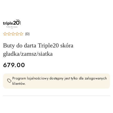
NAZWA
PRODUCENTA:
TRIPLE20
(0)
Buty do darta Triple20 skóra
gładka/zamsz/siatka
cena:
679.00
Program lojalnościowy dostępny jest tylko dla zalogowanych
klientów.