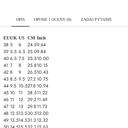
OPIS
OPINIE I OCENY (0)
ZADAJ PYTANIE
EU
UK
US
CM
Inch
38
5
6
24.5
9.64
39
5.5
6.5
25.0
9.84
40
6.5
7.5
25.5
10.00
41
7
8
25.8
10.15
42
8
9
26.5
10.43
43
8.5
9.5
27.2
10.75
44
9.5
10.5
27.8
10.94
45
10
11
28.5
11.22
46
11
12
29.2
11.49
47
12
13
29.8
11.73
48
12.5
13.5
30.5
12.00
49
13.5
14.5
31.3
12.32
50
14.5
15.5
32.1
12.63