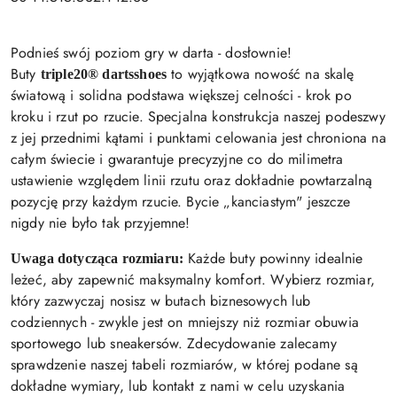
Podnieś swój poziom gry w darta - dosłownie!
Buty
to wyjątkowa nowość na skalę
triple20® dartsshoes
światową i solidna podstawa większej celności - krok po
kroku i rzut po rzucie. Specjalna konstrukcja naszej podeszwy
z jej przednimi kątami i punktami celowania jest chroniona na
całym świecie i gwarantuje precyzyjne co do milimetra
ustawienie względem linii rzutu oraz dokładnie powtarzalną
pozycję przy każdym rzucie. Bycie „kanciastym" jeszcze
nigdy nie było tak przyjemne!
Każde buty powinny idealnie
Uwaga dotycząca rozmiaru:
leżeć, aby zapewnić maksymalny komfort. Wybierz rozmiar,
który zazwyczaj nosisz w butach biznesowych lub
codziennych - zwykle jest on mniejszy niż rozmiar obuwia
sportowego lub sneakersów. Zdecydowanie zalecamy
sprawdzenie naszej tabeli rozmiarów, w której podane są
dokładne wymiary, lub kontakt z nami w celu uzyskania