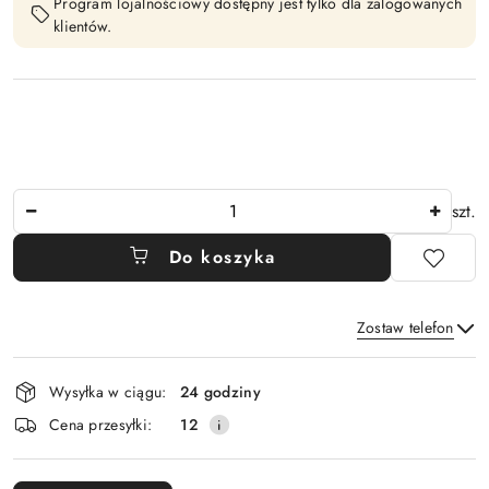
Program lojalnościowy dostępny jest tylko dla zalogowanych
klientów.
Ilość
szt.
Do koszyka
Zostaw telefon
Dostępność
Wysyłka w ciągu:
24 godziny
i
Wyślij
Cena przesyłki:
12
dostawa