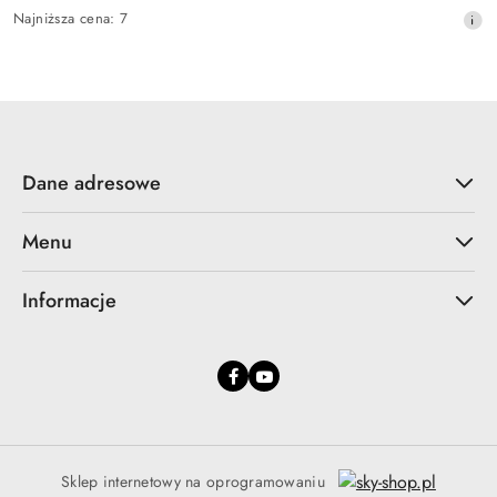
Cena
Najniższa
Najniższa cena:
7
promocyjna:
cena
z
30
dni
przed
obniżką
Dane adresowe
Menu
Informacje
Sklep internetowy na oprogramowaniu