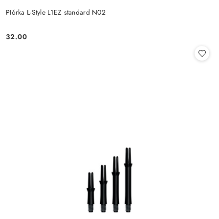
PIórka L-Style L1EZ standard N02
32.00
Cena: