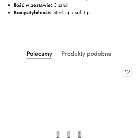
Ilość w zestawie:
3 sztuki
Kompatybilność:
Steel tip i soft tip
Produkty
Produkty
Polecamy
Produkty podobne
Pomiń karuzelę produktów
o
o
statusie:
statusie: