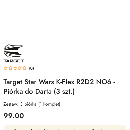
NAZWA
PRODUCENTA:
TARGET
(0)
Target Star Wars K-Flex R2D2 NO6 -
Piórka do Darta (3 szt.)
Zestaw: 3 piórka (1 komplet).
cena:
99.00