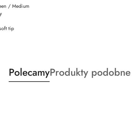
ween / Medium
y
soft tip
Produkty
Produkty
Polecamy
Produkty podobne
o
o
statusie:
statusie: