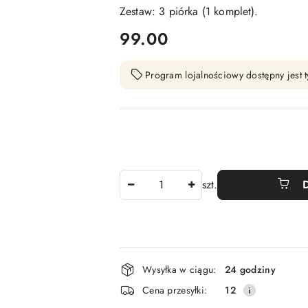
Zestaw: 3 piórka (1 komplet).
cena:
99.00
Program lojalnościowy dostępny jest t
Ilość
szt.
Dostępność
Wysyłka w ciągu:
24 godziny
i
Cena przesyłki:
12
dostawa