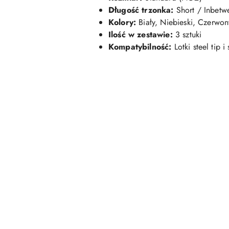
Długość trzonka:
Short / Inbet
Kolory:
Biały, Niebieski, Czerwon
Ilość w zestawie:
3 sztuki
Kompatybilność:
Lotki steel tip i 
Pomiń karuzelę produktów