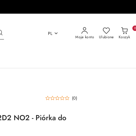
PL
Moje konto
Ulubione
Koszyk
(0)
R2D2 NO2 - Piórka do