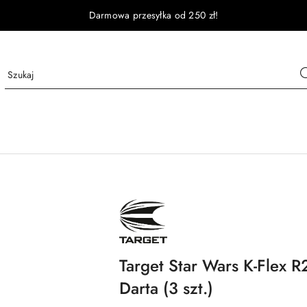
Darmowa przesyłka od 250 zł!
NAZWA
PRODUCENTA:
TARGET
Target Star Wars K-Flex 
Darta (3 szt.)