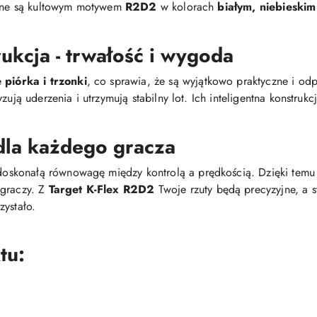
bione są kultowym motywem
R2D2
w kolorach
białym, niebieski
ukcja - trwałość i wygoda
e
piórka i trzonki
, co sprawia, że są wyjątkowo praktyczne i o
zują uderzenia i utrzymują stabilny lot. Ich inteligentna konstruk
dla każdego gracza
oskonałą równowagę między kontrolą a prędkością. Dzięki temu
 graczy. Z
Target K-Flex R2D2
Twoje rzuty będą precyzyjne, a st
zystało.
tu: