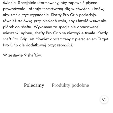
świecie. Specjalnie uformowany, aby zapewnić płynne
prowadzenie i oferuje fantastyczną siłę w chwytaniu lotów,
aby zmniejszyć wypadanie. Shafty Pro Grip posiadają
również stalówkę przy płatkach wału, aby ułatwić wsuwanie
piórek do shaftu. Wykonane ze specjalnie opracowanej
mieszanki nylonu, shafty Pro Grip są niezwykle trwałe. Każdy
shaft Pro Grip jest również dostarczany z pierścieniem Target
Pro Grip dla dodatkowej przyczepności.
W zestawie 9 shaftów.
Produkty
Produkty
Polecamy
Produkty podobne
Pomiń karuzelę produktów
o
o
statusie:
statusie: